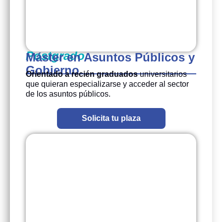
Postgrado
Máster en Asuntos Públicos y
Gobierno
Orientado a recién graduados
universitarios
que quieran especializarse y acceder al sector
de los asuntos públicos.
Solicita tu plaza