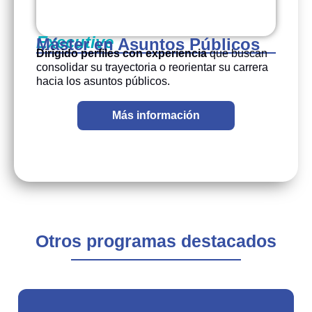
Executive
Máster en Asuntos Públicos
Dirigido perfiles con experiencia
que buscan
consolidar su trayectoria o reorientar su carrera
hacia los asuntos públicos.
Más información
Otros programas destacados