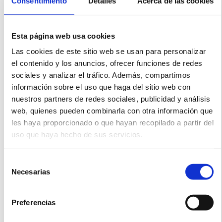
Consentimiento
Detalles
Acerca de las cookies
consultora de asuntos públicos que opera
a nivel global y las necesidades
específicas de cada una de ellas.
Esta página web usa cookies
Hablamos de qué tipo de perfiles
demanda cada línea de negocio, qué
Las cookies de este sitio web se usan para personalizar
competencias son clave en cada área y
el contenido y los anuncios, ofrecer funciones de redes
cómo se estructura el trabajo en una
sociales y analizar el tráfico. Además, compartimos
consultora internacional de referencia en
información sobre el uso que haga del sitio web con
asuntos públicos.
nuestros partners de redes sociales, publicidad y análisis
web, quienes pueden combinarla con otra información que
Ver video completo
les haya proporcionado o que hayan recopilado a partir del
uso que haya hecho de sus servicios.
Selección
Necesarias
de
VIDEO SIGUIENTE
consentimiento
Voces de los Asuntos Públicos | ¿Qué perfiles demanda una consultora de asuntos públicos?
Preferencias