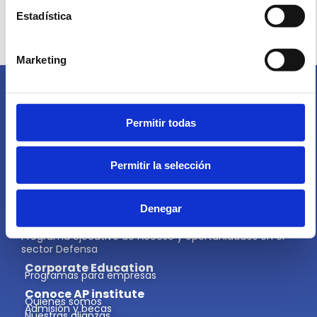
Volver a Media
Estadística
Marketing
¿Preguntas?
Permitir todas
Te orientamos en lo que necesites.
Contáctanos
Permitir la selección
Programas
Executive Master en Asuntos Públicos
Denegar
Máster en Asuntos Públicos y Gobierno
Proceso Normativo, Buena Regulación e Incidencia
Curso profesional en Asuntos Públicos
Programa ejecutivo de Acceso y oportunidades en el
sector Defensa
Corporate Education
Programas para empresas
Conoce AP institute
Quienes somos
Admisión y becas
Nuestras alianzas